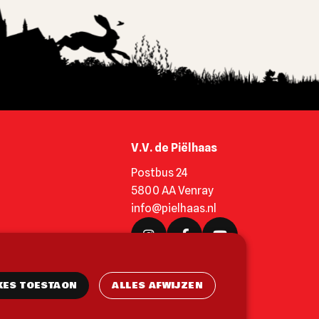
V.V. de Piëlhaas
Postbus 24
5800 AA Venray
info@pielhaas.nl
KES TOESTAON
ALLES AFWIJZEN