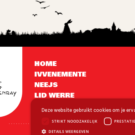
HOME
IVVENEMENTE
NEEJS
LID WERRE
KÒNTÁKT
Deze website gebruikt cookies om je erva
STRIKT NOODZAKELIJK
PRESTATI
DETAILS WEERGEVEN