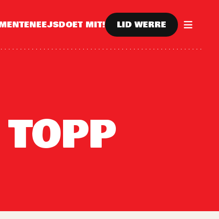
EMENTE
NEEJS
DOET MIT!
LID WERRE
 TOPP