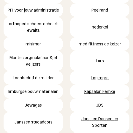
PIT voor jouw administratie
Peelrand
orthoped schoentechniek
nederkoi
ewalts
misimar
med fittness de keizer
Mantelzorgmakelaar Sjef
Luro
Keijzers
Loonbedrijf de mulder
Logimpro
limburgse bouwmaterialen
Kapsalon Femke
Jewagas
JDS
Janssen Dansen en
Janssen stucadoors
Sporten