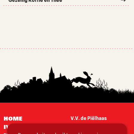
Gezellig Koffie en Thee
HOME
V.V. de Piëlhaas
IVVENEMENTE
Postbus 24