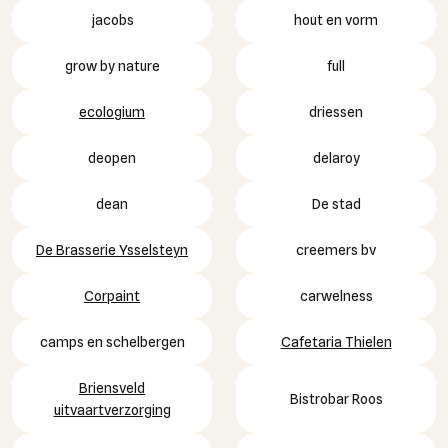
jacobs
hout en vorm
grow by nature
full
ecologium
driessen
deopen
delaroy
dean
De stad
De Brasserie Ysselsteyn
creemers bv
Corpaint
carwelness
camps en schelbergen
Cafetaria Thielen
Briensveld
Bistrobar Roos
uitvaartverzorging