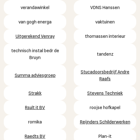
verandawinkel
VDNS Hanssen
van gogh energa
vaktuinen
Uitgerekend Venray
thomassen interieur
technisch instal bedr de
tandenz
Bruyn
Stucadoorsbedrijf Andre
Summa adviesgroep
Raafs
Strakk
Stevens Techniek
Rsult it BV
roojse hofkapel
romika
Reijnders Schilderwerken
Raedts BV
Plan-it