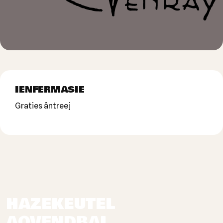
IENFERMASIE
Graties ântreej
HAZEKEUTEL
AOVENDBAL