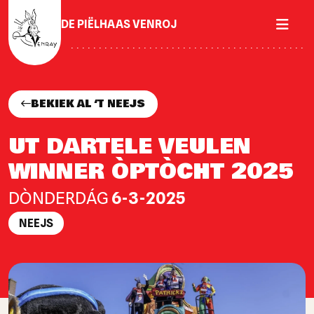
DE PIËLHAAS VENROJ
BEKIEK AL ‘T NEEJS
UT DARTELE VEULEN
WINNER ÒPTÒCHT 2025
DÒNDERDÁG
6-3-2025
NEEJS