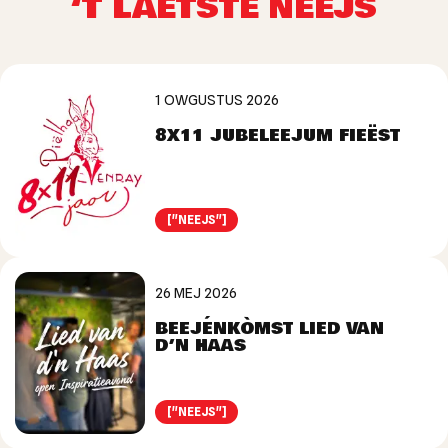
‘T LAETSTE NEEJS
1 OWGUSTUS 2026
8X11 JUBELEEJUM FIEËST
["NEEJS"]
26 MEJ 2026
BEEJÉNKÒMST LIED VAN
D’N HAAS
["NEEJS"]