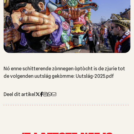
Nó enne schitterende zònnegen òptòcht is de zjurie tot
de volgenden uutslág gekòmme: Uutslág-2025.pdf
Deel dit artikel