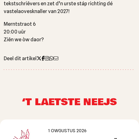
tekstschriēvers en zet d’n urste stáp richting dé
vastelaovesknaller van 2027!
Merntstraot 6
20:00 uūr
Ziēn we òw daor?
Deel dit artikel
‘T LAETSTE NEEJS
1 OWGUSTUS 2026