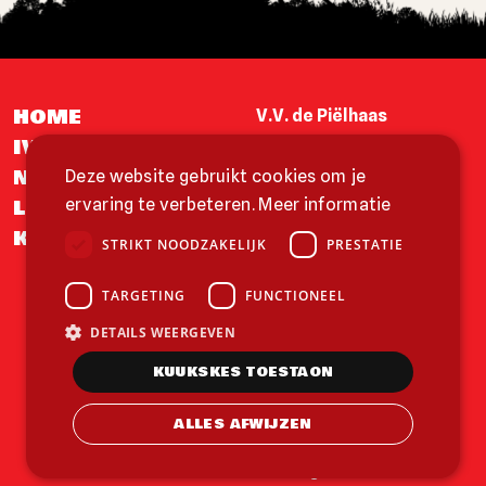
HOME
V.V. de Piëlhaas
IVVENEMENTE
Postbus 24
NEEJS
Deze website gebruikt cookies om je
5800 AA Venray
LID WERRE
ervaring te verbeteren.
Meer informatie
info@pielhaas.nl
KÒNTÁKT
STRIKT NOODZAKELIJK
PRESTATIE
TARGETING
FUNCTIONEEL
DETAILS WEERGEVEN
KUUKSKES TOESTAON
© 2026 - V.V. de Piëlhaas
Privacy policy
ALLES AFWIJZEN
Gemâkt dur
LR Internet
&
De Jongens van Boven