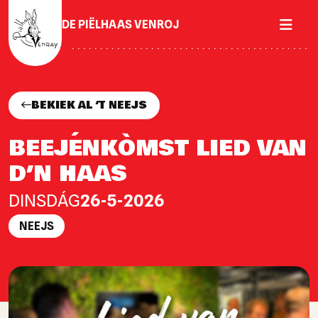
DE PIËLHAAS VENROJ
BEKIEK AL ‘T NEEJS
BEEJÉNKÒMST LIED VAN
D’N HAAS
DINSDÁG
26-5-2026
NEEJS