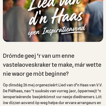
Drómde geej ‘r van um enne
vastelaoveskraker te make, már wette
nie waor ge mòt beginne?
Òp dinsdág 26 mej orgenezieërt Lied van d’n Haas van V.V.
De Piëlhaas, nao ‘t suuksés van vurreg jaor, òpperneejt ‘n
iensperieërende beejénkòmst vur neeje dieëlnemers. Lót
òw dizzen aovend òp weg helpe dur ervare arrangeurs en