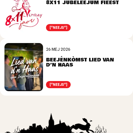
8X11 JUBELEEJUM FIEËST
["NEEJS"]
26 MEJ 2026
BEEJÉNKÒMST LIED VAN
D’N HAAS
["NEEJS"]