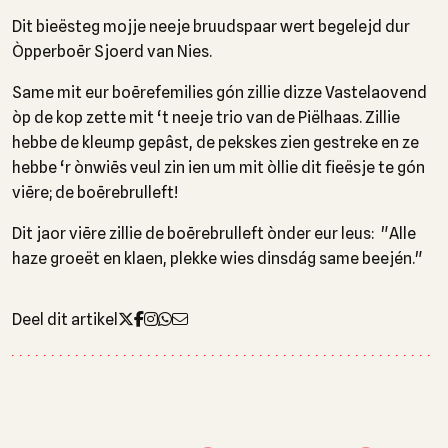
Dit bieësteg mojje neeje bruudspaar wert begelejd dur
Òpperboēr Sjoerd van Nies.
Same mit eur boērefemilies gón zillie dizze Vastelaovend
òp de kop zette mit ‘t neeje trio van de Piëlhaas. Zillie
hebbe de kleump gepâst, de pekskes zien gestreke en ze
hebbe ‘r ònwiēs veul zin ien um mit òllie dit fieësje te gón
viēre; de boērebrulleft!
Dit jaor viēre zillie de boērebrulleft ònder eur leus: "Alle
haze groeët en klaen, plekke wies dinsdág same beején."
Deel dit artikel