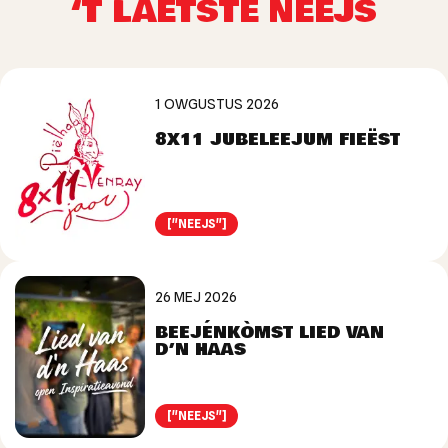
‘T LAETSTE NEEJS
1 OWGUSTUS 2026
8X11 JUBELEEJUM FIEËST
["NEEJS"]
26 MEJ 2026
BEEJÉNKÒMST LIED VAN
D’N HAAS
["NEEJS"]